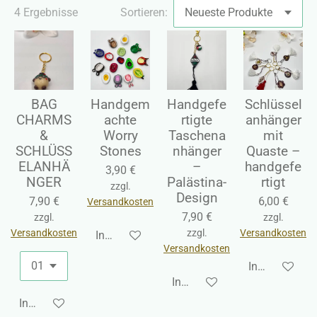
4 Ergebnisse
Sortieren:
BAG
Handgem
Handgefe
Schlüssel
CHARMS
achte
rtigte
anhänger
&
Worry
Taschena
mit
SCHLÜSS
Stones
nhänger
Quaste –
ELANHÄ
–
handgefe
3,90 €
NGER
Palästina-
rtigt
zzgl.
Design
7,90 €
6,00 €
Versandkosten
7,90 €
zzgl.
zzgl.
Versandkosten
zzgl.
Versandkosten
In den Warenkorb
Versandkosten
In den Waren
In den Warenkorb
In den Warenkorb