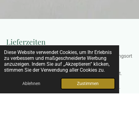
Lieferzeiten
Diese Website verwendet Cookies, um Ihr Erlebnis
Die Lieferzeit Ihrer Bestellung hängt vom Bestimmungsort
zu verbessern und maßgeschneiderte Werbung
anzuzeigen. Indem Sie auf „Akzeptieren“ klicken,
ab. In der Regel dauert es 3-5 Werktage, bis Ihre
stimmen Sie der Verwendung aller Cookies zu.
Bestellung innerhalb Deutschlands bei Ihnen eintrifft.
Ablehnen
Zustimmen
Bitte beachten Sie, dass es während Stoßzeiten (z.B.
Weihnachten) zu Verzögerungen kommen kann.