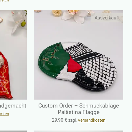
Ausverkauft
ndgemacht
Custom Order – Schmuckablage
Palästina Flagge
osten
29,90 €
zzgl.
Versandkosten