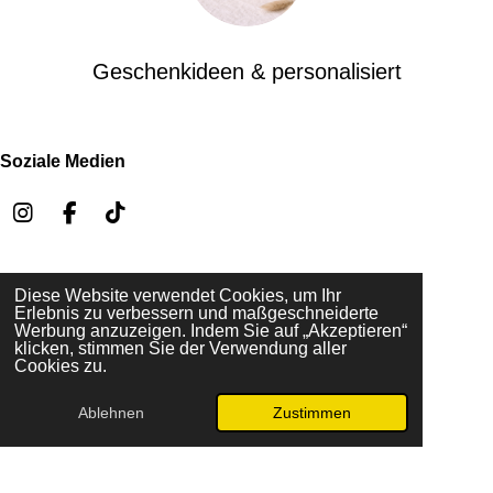
Geschenkideen & personalisiert
Soziale Medien
I
F
T
n
a
i
s
c
k
t
e
T
Diese Website verwendet Cookies, um Ihr
Impressum
a
b
o
Erlebnis zu verbessern und maßgeschneiderte
Datenschutzerklärung
g
o
k
Werbung anzuzeigen. Indem Sie auf „Akzeptieren“
Allgemeine Geschäftsbedingungen (AGB)
r
o
klicken, stimmen Sie der Verwendung aller
Widerrufsbelehrung
Cookies zu.
a
k
Versand & Lieferung
m
Ablehnen
Zustimmen
© 2026 Tondora Studio
Mit Unterstützung von
Webador