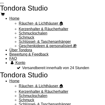
Zum
Tondora Studio
Hauptinhalt
springen
Home
Räucher- & Lichthäuser 🏠
Kerzenhalter & Räucherhalter
Schmuckschalen
Schmuck
Schlüssel- & Taschenanhänger
Geschenkideen & personalisiert 🎁
Über Tondora
Bewertung & Feedback
FAQ
Konto
Versandbereit innerhalb von 24 Stunden
Tondora Studio
Home
Räucher- & Lichthäuser 🏠
Kerzenhalter & Räucherhalter
Schmuckschalen
Schmuck
Schlüssel- & Taschenanhänger