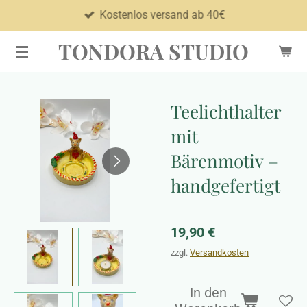
Kostenlos versand ab 40€
Zum
Hauptinhalt
TONDORA STUDIO
springen
Teelichthalter
mit
Bärenmotiv –
handgefertigt
19,90 €
zzgl.
Versandkosten
In den