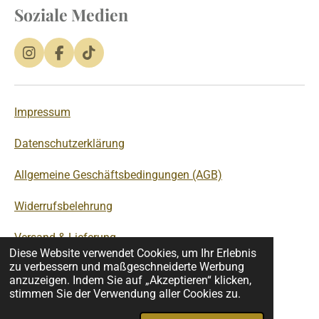
Soziale Medien
I
F
T
n
a
i
s
c
k
t
e
T
Impressum
a
b
o
g
o
k
r
o
Datenschutzerklärung
a
k
m
Allgemeine Geschäftsbedingungen (AGB)
Widerrufsbelehrung
Versand & Lieferung
Diese Website verwendet Cookies, um Ihr Erlebnis
zu verbessern und maßgeschneiderte Werbung
anzuzeigen. Indem Sie auf „Akzeptieren“ klicken,
© 2026 Tondora Studio
stimmen Sie der Verwendung aller Cookies zu.
Mit Unterstützung von
Webador