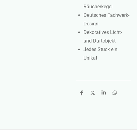
Räucherkegel
Deutsches Fachwerk-
Design
Dekoratives Licht-
und Duftobjekt
Jedes Stück ein
Unikat
T
T
T
T
e
e
e
e
i
i
i
i
l
l
l
l
e
e
e
e
n
n
n
n