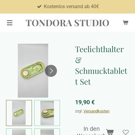
Kostenlos versand ab 40€
Zum
Hauptinhalt
TONDORA STUDIO
springen
Teelichthalter
&
Schmucktablet
t Set
19,90 €
zzgl.
Versandkosten
In den