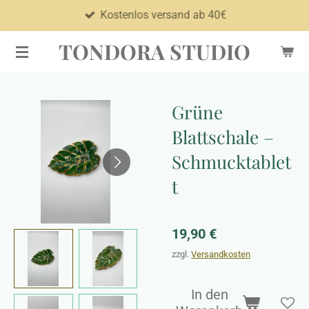
Kostenlos versand ab 40€
Zum
Hauptinhalt
TONDORA STUDIO
springen
Grüne
Blattschale –
Schmucktablet
t
19,90 €
zzgl.
Versandkosten
In den