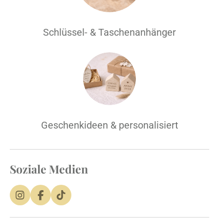
Schlüssel- & Taschenanhänger
Geschenkideen & personalisiert
Soziale Medien
I
F
T
n
a
i
s
c
k