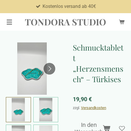
Kostenlos versand ab 40€
Zum
Hauptinhalt
TONDORA STUDIO
springen
Schmucktablet
t
„Herzensmens
ch“ – Türkises
19,90 €
zzgl.
Versandkosten
In den