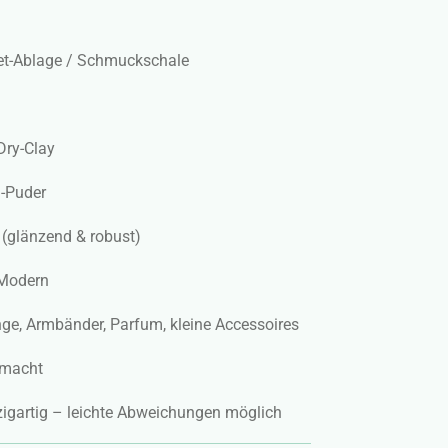
ket-Ablage / Schmuckschale
-Dry-Clay
a-Puder
t (glänzend & robust)
/ Modern
ge, Armbänder, Parfum, kleine Accessoires
emacht
nzigartig – leichte Abweichungen möglich