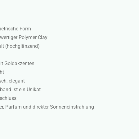
metrische Form
wertiger Polymer Clay
gelt (hochglänzend)
it Goldakzenten
ht
sch, elegant
and ist ein Unikat
rschluss
er, Parfum und direkter Sonneneinstrahlung