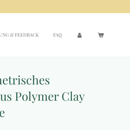
UNG & FEEDBACK
FAQ
etrisches
us Polymer Clay
e