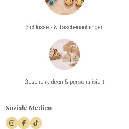
Schlüssel- & Taschenanhänger
Geschenkideen & personalisiert
Soziale Medien
I
F
T