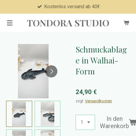
Kostenlos versand ab 40€
Zum
Hauptinhalt
TONDORA STUDIO
springen
Schmuckablag
e in Walhai-
Form
24,90 €
zzgl.
Versandkosten
In den
Warenkorb