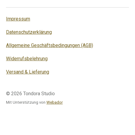
n
a
i
s
c
k
t
e
T
Impressum
a
b
o
g
o
k
r
o
Datenschutzerklärung
a
k
m
Allgemeine Geschäftsbedingungen (AGB)
Widerrufsbelehrung
Versand & Lieferung
© 2026 Tondora Studio
Mit Unterstützung von
Webador