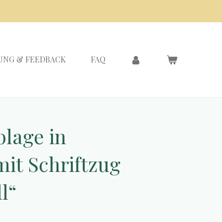
UNG & FEEDBACK
FAQ
lage in
it Schriftzug
l“