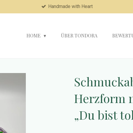
Handmade with Heart
HOME
ÜBER TONDORA
BEWERT
Schmuckab
Herzform m
„Du bist tol