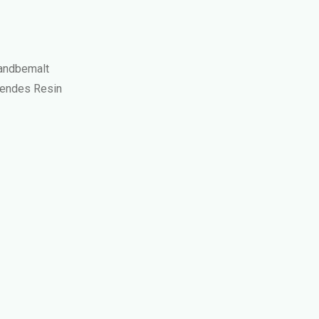
handbemalt
zendes Resin