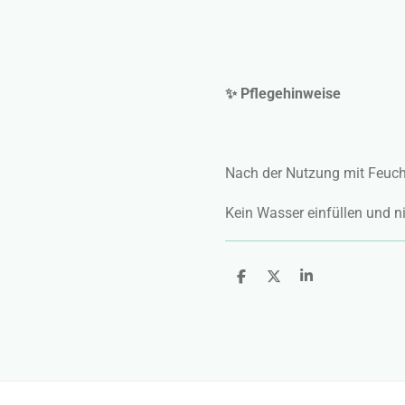
✨ Pflegehinweise
Nach der Nutzung mit Feuc
Kein Wasser einfüllen und n
T
T
T
e
e
e
i
i
i
l
l
l
e
e
e
n
n
n