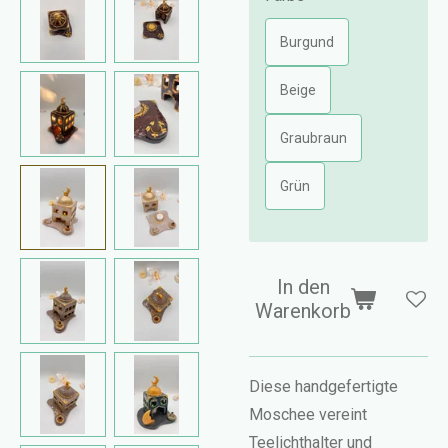
Burgund
Beige
Graubraun
Grün
In den
Warenkorb
Diese handgefertigte
Moschee vereint
Teelichthalter und