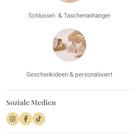
Schlüssel- & Taschenanhänger
Geschenkideen & personalisiert
Soziale Medien
I
F
T
n
a
i
s
c
k