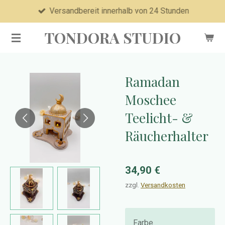
Versandbereit innerhalb von 24 Stunden
Zum
Hauptinhalt
TONDORA STUDIO
springen
Ramadan
Moschee
Teelicht- &
Räucherhalter
34,90 €
zzgl.
Versandkosten
Farbe