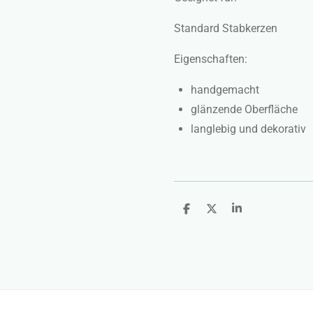
Standard Stabkerzen
Eigenschaften:
handgemacht
glänzende Oberfläche
langlebig und dekorativ
T
T
T
e
e
e
i
i
i
l
l
l
e
e
e
n
n
n