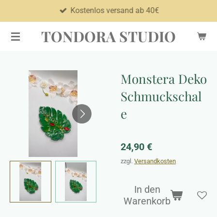
Kostenlos versand ab 40€
Zum
Hauptinhalt
TONDORA STUDIO
springen
Monstera Deko
Schmuckschal
e
24,90 €
zzgl.
Versandkosten
In den
Warenkorb